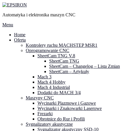
Przejdź
do
Automatyka i elektronika maszyn CNC
treści
Menu
Home
Oferta
Kontrolery ruchu MACHSTEP MSR1
Oprogramowanie CNC
SheetCam TNG V.8
SheetCam TNG
SheetCam – Changelog – Lista Zmian
SheetCam – Artykuły
Mach 3
Mach 4 Hobby
Mach 4 Industrial
Dodatki do MACH 3/4
Maszyny CNC
Wycinarki Plazmowe i Gazowe
Wycinarki i Znakowarki Laserowe
Frezarki
Obrotnice do Rur i Profili
Sygnalizatory akustyczne
Sygnalizator akustyczny SSD-10