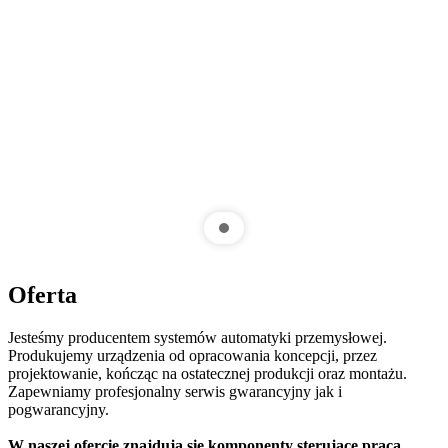
Oferta
Jesteśmy producentem systemów automatyki przemysłowej.
Produkujemy urządzenia od opracowania koncepcji, przez
projektowanie, kończąc na ostatecznej produkcji oraz montażu.
Zapewniamy profesjonalny serwis gwarancyjny jak i
pogwarancyjny.
W naszej ofercie znajdują się komponenty sterujące pracą