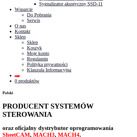
Sygnalizator akustyczny SSD-11
Wsparcie
Do Pobrania
Serwis
O nas
Kontakt
Sklep
Sklep
Koszyk
Moje konto
Regulamin
Polityka prywatności
Klauzula Informacyjna
0 produktów
Polski
PRODUCENT SYSTEMÓW
STEROWANIA
oraz oficjalny dystrybutor oprogramowania
SheetCAM
,
MACH3
,
MACH4
.