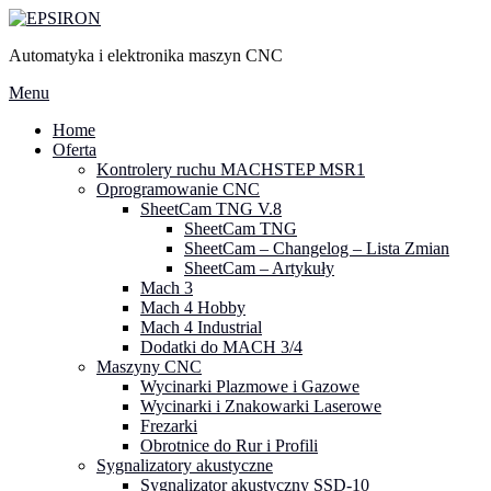
Przejdź
do
Automatyka i elektronika maszyn CNC
treści
Menu
Home
Oferta
Kontrolery ruchu MACHSTEP MSR1
Oprogramowanie CNC
SheetCam TNG V.8
SheetCam TNG
SheetCam – Changelog – Lista Zmian
SheetCam – Artykuły
Mach 3
Mach 4 Hobby
Mach 4 Industrial
Dodatki do MACH 3/4
Maszyny CNC
Wycinarki Plazmowe i Gazowe
Wycinarki i Znakowarki Laserowe
Frezarki
Obrotnice do Rur i Profili
Sygnalizatory akustyczne
Sygnalizator akustyczny SSD-10