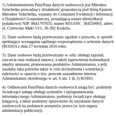
1) Administratorem Pani/Pana danych osobowych jest Mirosław
Szlachetka prowadzący działalność gospodarczą pod firmą Epsiron
Mirosław Szlachetka, wpisany do Centralnej Ewidencji i Informacji
o Działalności Gospodarczej, posiadającą numer identyfikacji
podatkowej NIP: 8641797835, numer REGON: 384559965, adres:
ul. Czerwone Maki 53/1, 30-392 Kraków.
2) Dane osobowe będą przetwarzane zgodnie z prawem, w sposób
spełniający wymagania ogólnego rozporządzenia o ochronie danych
(RODO) z dnia 27 kwietnia 2016 roku.
3) Dane osobowe będą przetwarzane w celu: obsługi zapytań,
zawarcia oraz realizacji umowy, a także zapewnienia komunikacji
między stronami, promowania produktów Administratora, a jeśli
zaszłaby taka potrzeba także w celu dochodzenia i windykacji
należności w oparciu o tzw. prawnie uzasadnione interesy
Administratora określonego w art. 6 ust. 1 lit. f) RODO.
4) Odbiorcami Pani/Pana danych osobowych mogą być: podmioty
świadczące usługę obsługi systemów i oprogramowania
informatycznego Administratora, podmioty świadczące obsługę
księgową, a także podmioty uprawnione do uzyskania danych
osobowych na podstawie przepisów prawa (w tym organy
administracji publicznej).