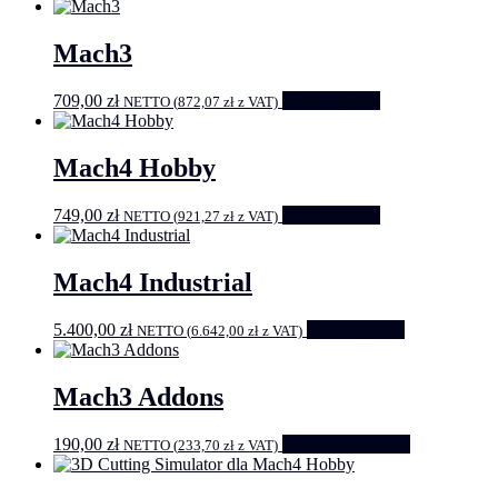
Mach3
709,00
zł
Select options
NETTO (
872,07
zł
z VAT)
Mach4 Hobby
749,00
zł
Select options
NETTO (
921,27
zł
z VAT)
Mach4 Industrial
5.400,00
zł
Select options
NETTO (
6.642,00
zł
z VAT)
Mach3 Addons
190,00
zł
Dodaj do koszyka
NETTO (
233,70
zł
z VAT)