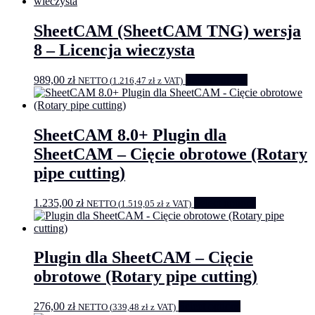
SheetCAM (SheetCAM TNG) wersja
8 – Licencja wieczysta
989,00
zł
Select options
NETTO (
1.216,47
zł
z VAT)
SheetCAM 8.0+ Plugin dla
SheetCAM – Cięcie obrotowe (Rotary
pipe cutting)
1.235,00
zł
Select options
NETTO (
1.519,05
zł
z VAT)
Plugin dla SheetCAM – Cięcie
obrotowe (Rotary pipe cutting)
276,00
zł
Select options
NETTO (
339,48
zł
z VAT)