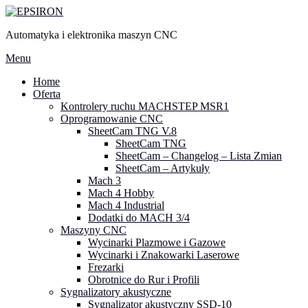
Przejdź
do
Automatyka i elektronika maszyn CNC
treści
Menu
Home
Oferta
Kontrolery ruchu MACHSTEP MSR1
Oprogramowanie CNC
SheetCam TNG V.8
SheetCam TNG
SheetCam – Changelog – Lista Zmian
SheetCam – Artykuły
Mach 3
Mach 4 Hobby
Mach 4 Industrial
Dodatki do MACH 3/4
Maszyny CNC
Wycinarki Plazmowe i Gazowe
Wycinarki i Znakowarki Laserowe
Frezarki
Obrotnice do Rur i Profili
Sygnalizatory akustyczne
Sygnalizator akustyczny SSD-10