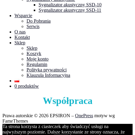
Sygnalizator akustyczny SSD-10
Sygnalizator akustyczny SSD-11
Wsparcie
Do Pobrania
Serwis
O nas
Kontakt
Sklep
Sklep
Koszyk
Moje konto
Regulamin
Polityka prywatności
Klauzula Informacyjna
0 produktów
Współpraca
Prawa autorskie © 2026 EPSIRON
–
OnePress
motyw wg
FameThemes
Ta strona korzysta z ciasteczek aby świadczyć usługi na
najwyższym poziomie. Dalsze korzystanie ze strony oznacza, że