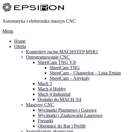
Przejdź
do
treści
Automatyka i elektronika maszyn CNC
Menu
Home
Oferta
Kontrolery ruchu MACHSTEP MSR1
Oprogramowanie CNC
SheetCam TNG V.8
SheetCam TNG
SheetCam – Changelog – Lista Zmian
SheetCam – Artykuły
Mach 3
Mach 4 Hobby
Mach 4 Industrial
Dodatki do MACH 3/4
Maszyny CNC
Wycinarki Plazmowe i Gazowe
Wycinarki i Znakowarki Laserowe
Frezarki
Obrotnice do Rur i Profili
Sygnalizatory akustyczne