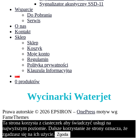
Sygnalizator akustyczny SSD-11
Wsparcie
Do Pobrania
Serwis
O nas
Kontakt
Sklep
Sklep
Koszyk
Moje konto
Regulamin
Polityka prywatności
Klauzula Informacyjna
0 produktów
Wycinarki Waterjet
Prawa autorskie © 2026 EPSIRON
–
OnePress
motyw wg
FameThemes
Ta strona korzysta z ciasteczek aby świadczyć usługi na
najwyższym poziomie. Dalsze korzystanie ze strony oznacza, że
zgadzasz się na ich użycie.
Zgoda