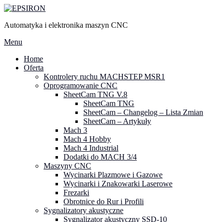
Przejdź
do
Automatyka i elektronika maszyn CNC
treści
Menu
Home
Oferta
Kontrolery ruchu MACHSTEP MSR1
Oprogramowanie CNC
SheetCam TNG V.8
SheetCam TNG
SheetCam – Changelog – Lista Zmian
SheetCam – Artykuły
Mach 3
Mach 4 Hobby
Mach 4 Industrial
Dodatki do MACH 3/4
Maszyny CNC
Wycinarki Plazmowe i Gazowe
Wycinarki i Znakowarki Laserowe
Frezarki
Obrotnice do Rur i Profili
Sygnalizatory akustyczne
Sygnalizator akustyczny SSD-10